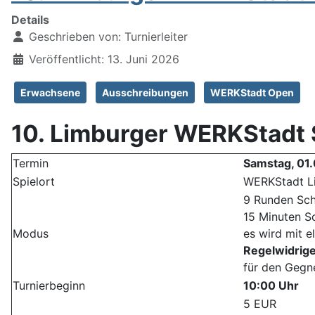
Details
Geschrieben von:
Turnierleiter
Veröffentlicht: 13. Juni 2026
Erwachsene
Ausschreibungen
WERKStadt Open
10. Limburger WERKStadt
Termin
Samstag, 01
Spielort
WERKStadt L
9 Runden Sch
15 Minuten S
Modus
es wird mit e
Regelwidrig
für den Gegne
Turnierbeginn
10:00 Uhr
5 EUR