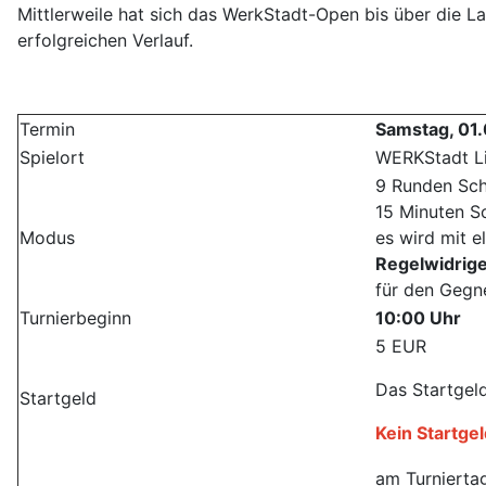
Mittlerweile hat sich das WerkStadt-Open bis über die L
erfolgreichen Verlauf.
Termin
Samstag, 01
Spielort
WERKStadt L
9 Runden Sch
15 Minuten S
Modus
es wird mit e
Regelwidrig
für den Gegne
Turnierbeginn
10:00 Uhr
5 EUR
Das Startgel
Startgeld
Kein Startge
am Turnierta