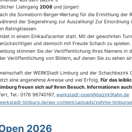
dlicher (Jahrgang
2008
und jünger)
ach die Sonneborn-Berger-Wertung für die Ermittlung der R
während der Siegerehrung zur Auszahlung! Zur Einordnung i
en Ratingklassen.
indet in einem Einkaufscenter statt. Mit der gewohnten Turni
berücksichtigen und dennoch mit Freude Schach zu spielen.
eldung stimmen Sie der Veröffentlichung Ihres Namens in de
er Veröffentlichung von Bildern, auf denen Sie zu sehen si
einschaft der WERKStadt Limburg und der Schachbezirk IX
etzt eine angenehme Anreise und viel Erfolg.
Für das leibl
mburg freuen sich auf Ihren Besuch. Informationen auc
ert, Tel.: 0176 96740197,
werkstadt-open@bezirk9lahn.de
werkstadt-limburg.de/wp-content/uploads/zehnte-limburge
 Open 2026