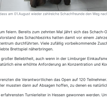
ass am 01.August wieder zahlreiche Schachfreunde den Weg nach L
läum feiern. Bereits zum zehnten Mal jährt sich das Schac
Vorstand des Schachbezirks hatten damit vor einem Jahrzehn
szentrum durchführten. Viele zufällig vorbeikommende Zusch
ebte Brettspiel näherbringen.
 großer Beliebtheit, auch wenn in der Limburger Einkaufsmei
atürlich eine erhöhte Anforderung an Konzentration und Ko
renzten die Verantwortlichen das Open auf 120 Teilnehmer. 
ler mussten dann auf Absagen hoffen, zu denen es natürli
erfahrensten Turnierleiter in Hessen gewonnen werden. Unt