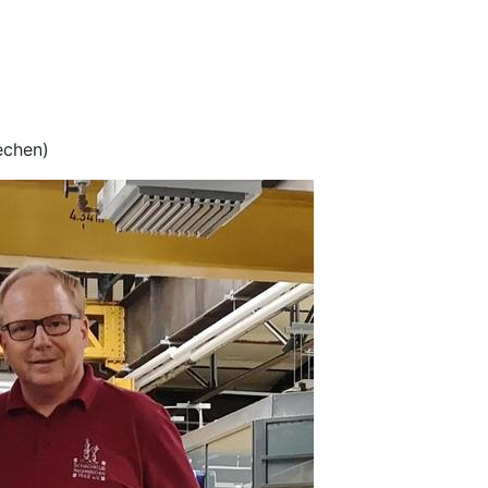
echen)