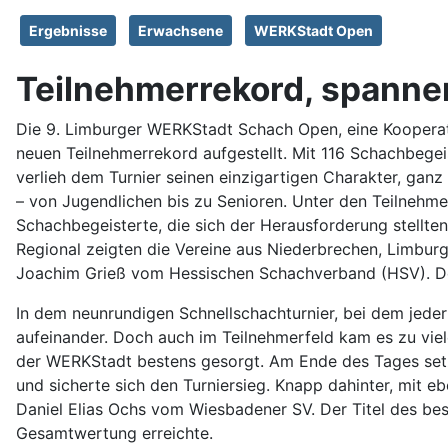
Ergebnisse
Erwachsene
WERKStadt Open
Teilnehmerrekord, spannen
Die 9. Limburger WERKStadt Schach Open, eine Koopera
neuen Teilnehmerrekord aufgestellt. Mit 116 Schachbegei
verlieh dem Turnier seinen einzigartigen Charakter, ganz
– von Jugendlichen bis zu Senioren. Unter den Teilnehmer
Schachbegeisterte, die sich der Herausforderung stellten
Regional zeigten die Vereine aus Niederbrechen, Limbur
Joachim Grieß vom Hessischen Schachverband (HSV). Der
In dem neunrundigen Schnellschachturnier, bei dem jeder
aufeinander. Doch auch im Teilnehmerfeld kam es zu viel
der WERKStadt bestens gesorgt. Am Ende des Tages setz
und sicherte sich den Turniersieg. Knapp dahinter, mit 
Daniel Elias Ochs vom Wiesbadener SV. Der Titel des bes
Gesamtwertung erreichte.