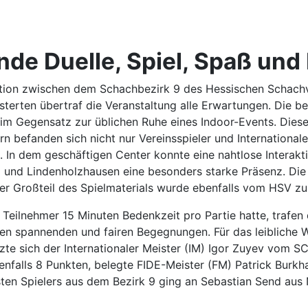
de Duelle, Spiel, Spaß und
tion zwischen dem Schachbezirk 9 des Hessischen Schach
sterten übertraf die Veranstaltung alle Erwartungen. Die 
 im Gegensatz zur üblichen Ruhe eines Indoor-Events. Dieses
n befanden sich nicht nur Vereinsspieler und International
. In dem geschäftigen Center konnte eine nahtlose Interakt
g und Lindenholzhausen eine besonders starke Präsenz. Die
 Großteil des Spielmaterials wurde ebenfalls vom HSV zur
 Teilnehmer 15 Minuten Bedenkzeit pro Partie hatte, trafen
en spannenden und fairen Begegnungen. Für das leibliche Wo
te sich der Internationaler Meister (IM) Igor Zuyev vom 
ebenfalls 8 Punkten, belegte FIDE-Meister (FM) Patrick Bur
ten Spielers aus dem Bezirk 9 ging an Sebastian Send aus N