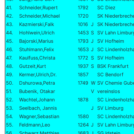
41.
Schneider,Rupert
1792
SC Diez
42.
Schneider,Michael
1720
SK Niederbrech
43.
Kazmierski,Falk
1016
J
SK Niederbrech
44.
Hohlwein,Ulrich
1453
S
SV Lahn Limbur
45.
Bajorski,Marius
1793
J
SV Hofheim
46.
Stuhlmann,Felix
1653
J
SC Lindenholzh
47.
Kaulfuss,Christa
1772
S
SV Hofheim
48.
Gutzeit,Kurt
1937
S
BSK Frankfurt
49.
Kermer,Ulrich,Dr.
1857
SC Bendorf
50.
Dshurowa,Petra
1749
W
SV Chemie Gub
51.
Bubenik, Otakar
V
vereinslos
52.
Wachtel,Johann
1878
SC Lindenholzh
53.
Seelbach, Jannis
J
SV Limburg
54.
Wagner,Sebastian
1580
SC Lindenholzh
55.
Feldmann,Leo
1264
J
SV Lahn Limbur
56.
Schwarz,Matthias
1683
J
SG Idstein