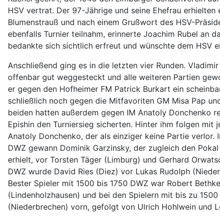
HSV vertrat. Der 97-Jährige und seine Ehefrau erhielten
Blumenstrauß und nach einem Grußwort des HSV-Präside
ebenfalls Turnier teilnahm, erinnerte Joachim Rubel an d
bedankte sich sichtlich erfreut und wünschte dem HSV e
Anschließend ging es in die letzten vier Runden. Vladimir
offenbar gut weggesteckt und alle weiteren Partien gewo
er gegen den Hofheimer FM Patrick Burkart ein scheinba
schließlich noch gegen die Mitfavoriten GM Misa Pap u
beiden hatten außerdem gegen IM Anatoly Donchenko rem
Epishin den Turniersieg sicherten. Hinter ihm folgen mit 
Anatoly Donchenko, der als einziger keine Partie verlor.
DWZ gewann Dominik Garzinsky, der zugleich den Pokal f
erhielt, vor Torsten Täger (Limburg) und Gerhard Orwats
DWZ wurde David Ries (Diez) vor Lukas Rudolph (Nieder
Bester Spieler mit 1500 bis 1750 DWZ war Robert Bethke
(Lindenholzhausen) und bei den Spielern mit bis zu 150
(Niederbrechen) vorn, gefolgt von Ulrich Hohlwein und 