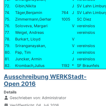
72.
Gibin,Nikita
J
SV Lahn Limbur
74.
Täger,Benjamin
764
J
SV Lahn Limbur
75.
Zimmermann,Gerhar
1005
SC Diez
76.
Soloveva, Margari
V
vereinslos
77.
Weigel, Andreas
vereinslos
78.
Burkart, Lloyd
V
79.
Sriranganayakan,
V
vereinslos
80.
Pap, Tim
J
vereinslos
81.
Juncker, Armin
J
vereinslos
82.
Krombach,Julius
1192
*
SF Braunfels
Ausschreibung WERKStadt-
Open 2016
Details
Geschrieben von:
Administrator
Veröffentlicht: 04. Juli 2016