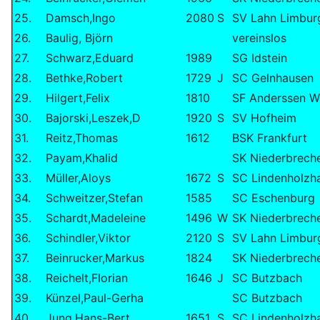
25.
Damsch,Ingo
2080
S
SV Lahn Limbur
26.
Baulig, Björn
vereinslos
27.
Schwarz,Eduard
1989
SG Idstein
28.
Bethke,Robert
1729
J
SC Gelnhausen
29.
Hilgert,Felix
1810
SF Anderssen W
30.
Bajorski,Leszek,D
1920
S
SV Hofheim
31.
Reitz,Thomas
1612
BSK Frankfurt
32.
Payam,Khalid
SK Niederbrech
33.
Müller,Aloys
1672
S
SC Lindenholzh
34.
Schweitzer,Stefan
1585
SC Eschenburg
35.
Schardt,Madeleine
1496
W
SK Niederbrech
36.
Schindler,Viktor
2120
S
SV Lahn Limbur
37.
Beinrucker,Markus
1824
SK Niederbrech
38.
Reichelt,Florian
1646
J
SC Butzbach
39.
Künzel,Paul-Gerha
SC Butzbach
40.
Jung,Hans-Bert
1651
S
SC Lindenholzh