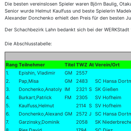
Die besten vereinslosen Spieler waren Björn Baulig, Otak
Senior wurde Helmut Kaulfuss und beste Spielerin Madel
Alexander Donchenko erhielt den Preis für den besten Ju
Der Schachbezirk Lahn bedankt sich bei der WERKStadt 
Die Abschlusstabelle:
Rang
Teilnehmer
Titel
TWZ
At
Verein/Ort
1.
Epishin, Vladimir
GM
2557
2.
Pap,Misa
GM
2483
SC Hansa Dort
3.
Donchenko,Anatoly
IM
2321
S
SK Gießen
4.
Burkart,Patrick
FM
2305
SV Hofheim
5.
Kaulfuss,Helmut
2114
S
SV Hofheim
6.
Donchenko,Alexand
GM
2572
J
SC Hansa Dort
7.
Garzinsky,Dominik
2058
SK Niederbrech
8.
Ries,David
1794
SC Diez