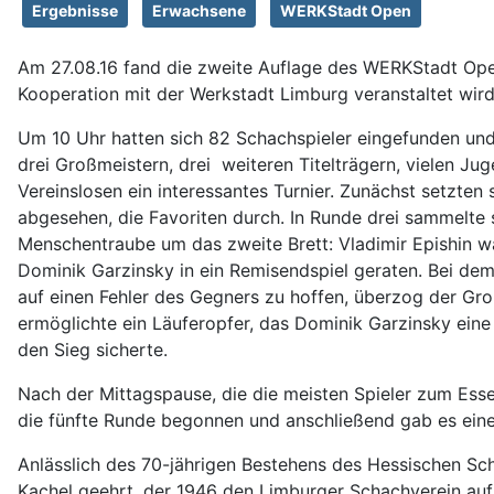
Ergebnisse
Erwachsene
WERKStadt Open
Am 27.08.16 fand die zweite Auflage des WERKStadt Ope
Kooperation mit der Werkstadt Limburg veranstaltet wird
Um 10 Uhr hatten sich 82 Schachspieler eingefunden und
drei Großmeistern, drei
weiteren Titelträgern, vielen Ju
Vereinslosen ein interessantes Turnier. Zunächst setzten
abgesehen, die Favoriten durch. In Runde drei sammelte s
Menschentraube um das zweite Brett: Vladimir Epishin 
Dominik Garzinsky in ein Remisendspiel geraten. Bei de
auf einen Fehler des Gegners zu hoffen, überzog der Gro
ermöglichte ein Läuferopfer, das Dominik Garzinsky ei
den Sieg sicherte.
Nach der Mittagspause, die die meisten Spieler zum Ess
die fünfte Runde begonnen und anschließend gab es eine
Anlässlich des 70-jährigen Bestehens des Hessischen S
Kachel geehrt, der 1946 den Limburger Schachverein a