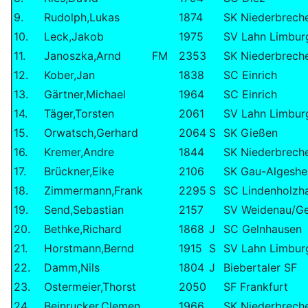
9.
Rudolph,Lukas
1874
SK Niederbrech
10.
Leck,Jakob
1975
SV Lahn Limbur
11.
Janoszka,Arnd
FM
2353
SK Niederbrech
12.
Kober,Jan
1838
SC Einrich
13.
Gärtner,Michael
1964
SC Einrich
14.
Täger,Torsten
2061
SV Lahn Limbur
15.
Orwatsch,Gerhard
2064
S
SK Gießen
16.
Kremer,Andre
1844
SK Niederbrech
17.
Brückner,Eike
2106
SK Gau-Algeshe
18.
Zimmermann,Frank
2295
S
SC Lindenholzh
19.
Send,Sebastian
2157
SV Weidenau/Ge
20.
Bethke,Richard
1868
J
SC Gelnhausen
21.
Horstmann,Bernd
1915
S
SV Lahn Limbur
22.
Damm,Nils
1804
J
Biebertaler SF
23.
Ostermeier,Thorst
2050
SF Frankfurt
24.
Beinrucker,Clemen
1966
SK Niederbrech