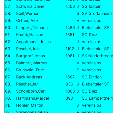
57.
Schwarz,Daniel
1503
J
SG Idstein
58.
Spill,Werner
S
SV Großauheim
59.
Ortner, Alex
V
vereinslos
60.
Limpert,Tillmann
1486
J
Biebertaler SF
61.
Khatib,Hassan
1551
SC Diez
62.
Angstmann, Julius
J
vereinslos
63.
Peschel,Julia
1192
J
Biebertaler SF
64.
Burggraf,Jonas
1061
J
SK Niederbrech
65.
Balmert, Marcus
V
vereinslos
66.
Brunswig, Fritz
S
vereinslos
67.
Back,Andreas
1587
SC Einrich
68.
Peschel,Jan
936
J
Biebertaler SF
69.
Schönborn,Carl
1068
J
SC Diez
70.
Hartmann,Marcel
890
SC Lamperthei
71.
Höhler, Martin
J
vereinslos
72.
Sriranganayakan,
V
vereinslos