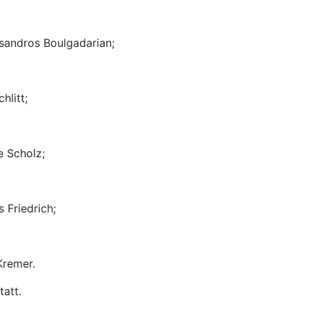
ksandros Boulgadarian;
hlitt;
e Scholz;
s Friedrich;
Kremer.
tatt.