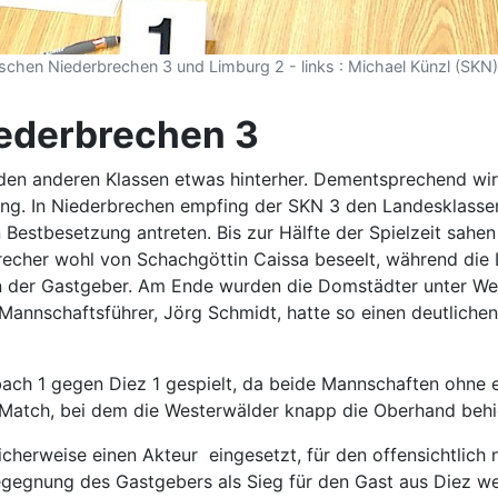
schen Niederbrechen 3 und Limburg 2 - links : Michael Künzl (SKN)
iederbrechen 3
 den anderen Klassen etwas hinterher. Dementsprechend wird
ung. In Niederbrechen empfing der SKN 3 den Landesklassen
n Bestbesetzung antreten. Bis zur Hälfte der Spielzeit sahe
echer wohl von Schachgöttin Caissa beseelt, während die 
en der Gastgeber. Am Ende wurden die Domstädter unter We
annschaftsführer, Jörg Schmidt, hatte so einen deutlichen 
ach 1 gegen Diez 1 gespielt, da beide Mannschaften ohne
Match, bei dem die Westerwälder knapp die Oberhand behi
cherweise einen Akteur eingesetzt, für den offensichtlich 
egegnung des Gastgebers als Sieg für den Gast aus Diez w