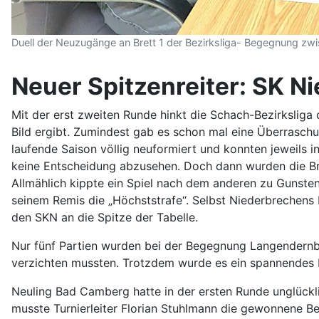
Duell der Neuzugänge an Brett 1 der Bezirksliga- Begegnung zwi
Neuer Spitzenreiter: SK N
Mit der erst zweiten Runde hinkt die Schach-Bezirksliga
Bild ergibt. Zumindest gab es schon mal eine Überrasch
laufende Saison völlig neuformiert und konnten jeweils i
keine Entscheidung abzusehen. Doch dann wurden die Br
Allmählich kippte ein Spiel nach dem anderen zu Gunst
seinem Remis die „Höchststrafe“. Selbst Niederbrechens M
den SKN an die Spitze der Tabelle.
Nur fünf Partien wurden bei der Begegnung Langendernb
verzichten mussten. Trotzdem wurde es ein spannendes 
Neuling Bad Camberg hatte in der ersten Runde unglückli
musste Turnierleiter Florian Stuhlmann die gewonnene B