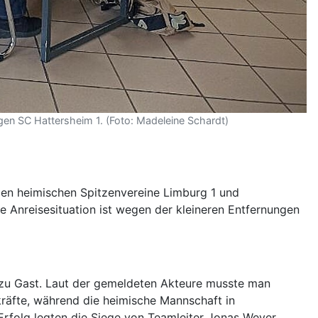
gen SC Hattersheim 1. (Foto: Madeleine Schardt)
den heimischen Spitzenvereine Limburg 1 und
ie Anreisesituation ist wegen der kleineren Entfernungen
, zu Gast. Laut der gemeldeten Akteure musste man
kräfte, während die heimische Mannschaft in
Erfolg legten die Siege von Teamleiter Jonas Weyer,