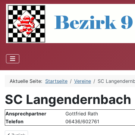
Aktuelle Seite:
Startseite
Vereine
SC Langendern
SC Langendernbach
Ansprechpartner
Gottfried Rath
Telefon
06436/602761
Vorheriger Beitrag: SC "Rochade 69" Diez e. V.