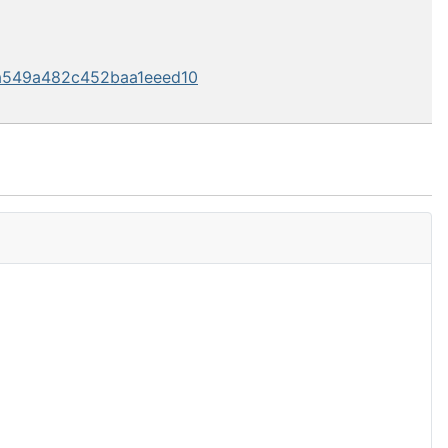
22a549a482c452baa1eeed10